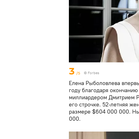
3
/5
© Forbes
Елена Рыболовлева впервы
году благодаря окончани
миллиардером Дмитрием Р
его строчке. 52-летняя же
размере $604 000 000. Ны
000.