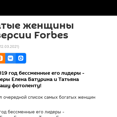
атые женщины
версии Forbes
 12.03.2021
)
2019 год бессменные его лидеры -
ры Елена Батурина и Татьяна
нашу фотоленту!
л очередной список самых богатых женщин
 год бессменные его лидеры -