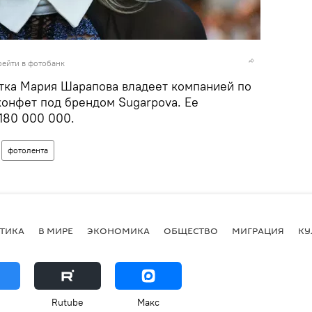
рейти в фотобанк
стка Мария Шарапова владеет компанией по
конфет под брендом Sugarpova. Ее
180 000 000.
фотолента
ТИКА
В МИРЕ
ЭКОНОМИКА
ОБЩЕСТВО
МИГРАЦИЯ
КУ
Rutube
Макс