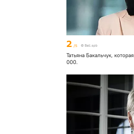
2
/5
©
Ball.spb
Татьяна Бакальчук, котора
000.