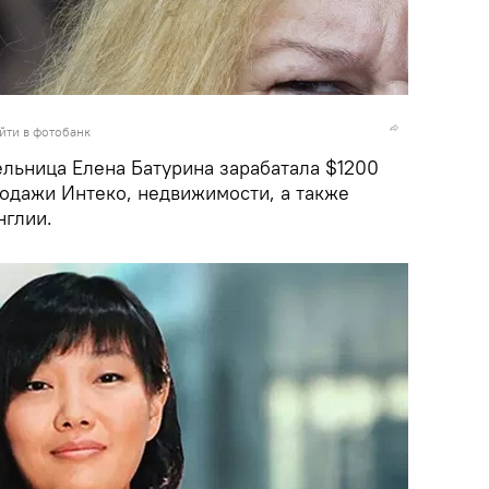
йти в фотобанк
льница Елена Батурина зарабатала $1200
родажи Интеко, недвижимости, а также
нглии.