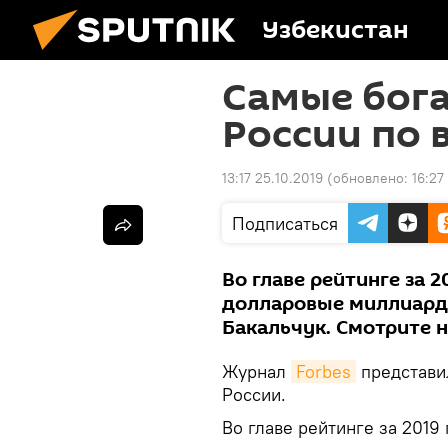
Узбекистан
Самые бог
России по 
13:17 25.10.2019
(обновлено:
16:27
Подписаться
Во главе рейтинге за 
долларовые миллиарде
Бакальчук. Смотрите 
Журнал
Forbes
представи
России.
Во главе рейтинге за 2019