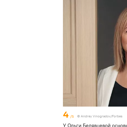
4
/5
© Andrey Vinogradov/Forbes
У Ольги Белявцевой основ