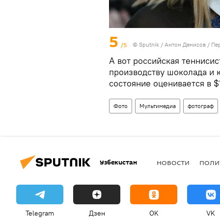
5
/5
© Sputnik / Антон Денисов
/
Пе
А вот российская тенниси
производству шоколада и 
состояние оценивается в $
Фото
Мультимедиа
фотограф
Узбекистан
НОВОСТИ
ПОЛИ
Telegram
Дзен
OK
VK