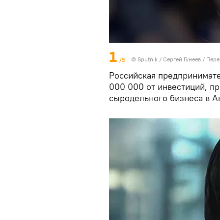
1
/5
© Sputnik / Сергей Гунеев
/
Пере
Российская предпринимате
000 000 от инвестиций, п
сыродельного бизнеса в А