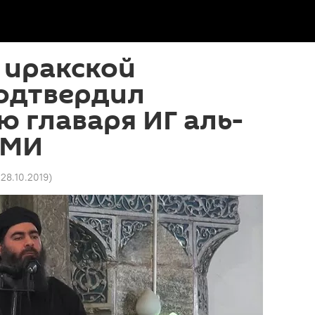
 иракской
подтвердил
 главаря ИГ аль-
СМИ
 28.10.2019
)