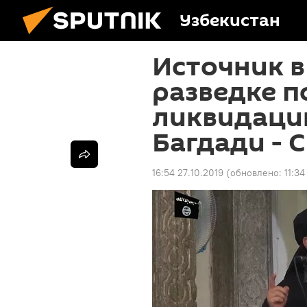
Узбекистан
Источник в
разведке 
ликвидацию
Багдади - 
16:54 27.10.2019
(обновлено:
11:34