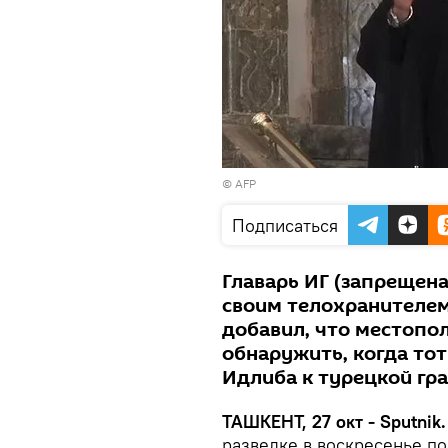
© AFP
Подписаться
Главарь ИГ (запрещена
своим телохранителем
добавил, что местопо
обнаружить, когда то
Идлиба к турецкой гра
ТАШКЕНТ, 27 окт - Sputnik.
разведке в воскресенье п