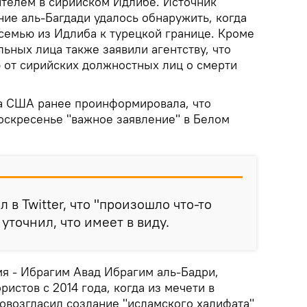
ителем в сирийском Идлибе. Источник
ие аль-Багдади удалось обнаружить, когда
 семью из Идлиба к турецкой границе. Кроме
льных лица также заявили агентству, что
от сирийских должностных лиц о смерти
а США ранее проинформировала, что
воскресенье "важное заявление" в Белом
 в Twitter, что "произошло что-то
 уточнил, что имеет в виду.
мя - Ибрагим Авад Ибрагим аль-Бадри,
ристов с 2014 года, когда из мечети в
овозгласил создание "исламского халифата"