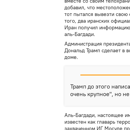
вместе со своим телохран
добавил, что местоположен
тот пытался вывезти свою
того, два иранских официа
Иран получил информацию 
аль-Багдади.
Администрация президент
Дональд Трамп сделает в 
доме.
Трамп до этого написал
очень крупное", но не
Аль-Багдади, настоящее и
известен как главарь терро
захваченном ИГ Мосуле пр