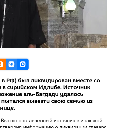
 в РФ) был ликвидирован вместе со
 в сирийском Идлибе. Источник
ложение аль-Багдади удалось
т пытался вывезти свою семью из
нице.
Высокопоставленный источник в иракской
одтвердил информацию о ликвидации главаря