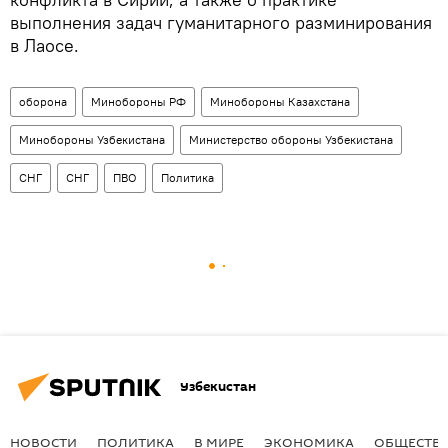
выполнения задач гуманитарного разминирования
в Лаосе.
оборона
Минобороны РФ
Минобороны Казахстана
Минобороны Узбекистана
Министерство обороны Узбекистана
СНГ
СНГ
ПВО
Политика
Узбекистан
НОВОСТИ
ПОЛИТИКА
В МИРЕ
ЭКОНОМИКА
ОБЩЕСТВ