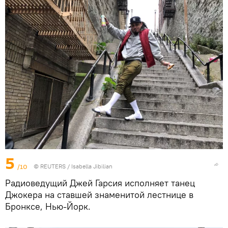
5
/10
©
REUTERS
/ Isabella Jibilian
Радиоведущий Джей Гарсия исполняет танец
Джокера на ставшей знаменитой лестнице в
Бронксе, Нью-Йорк.