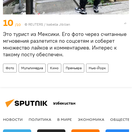
10
/10
©
REUTERS
/ Isabella Jibilian
Это турист из Мексики. Его фото через считанные
мгновения разлетится по соцсетям и соберет
множество лайков и комментариев. Интерес к
такому посту обеспечен.
Фото
Мультимедиа
Кино
Премьера
Нью-Йорк
Узбекистан
НОВОСТИ
ПОЛИТИКА
В МИРЕ
ЭКОНОМИКА
ОБЩЕСТВ