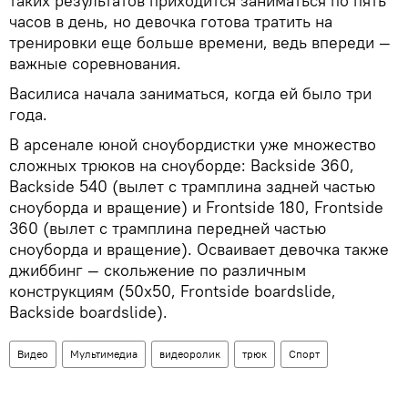
таких результатов приходится заниматься по пять
часов в день, но девочка готова тратить на
тренировки еще больше времени, ведь впереди —
важные соревнования.
Василиса начала заниматься, когда ей было три
года.
В арсенале юной сноубордистки уже множество
сложных трюков на сноуборде: Backside 360,
Backside 540 (вылет с трамплина задней частью
сноуборда и вращение) и Frontside 180, Frontside
360 (вылет с трамплина передней частью
сноуборда и вращение). Осваивает девочка также
джиббинг — скольжение по различным
конструкциям (50х50, Frontside boardslide,
Backside boardslide).
Видео
Мультимедиа
видеоролик
трюк
Спорт