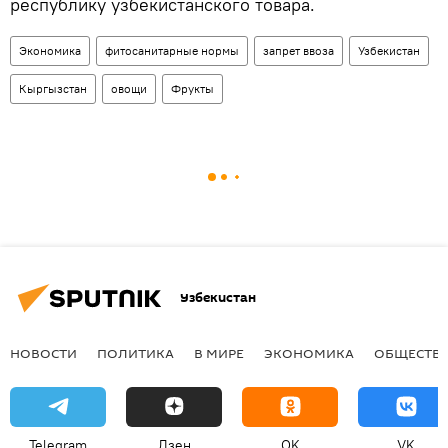
республику узбекистанского товара.
Экономика
фитосанитарные нормы
запрет ввоза
Узбекистан
Кыргызстан
овощи
Фрукты
Узбекистан
НОВОСТИ
ПОЛИТИКА
В МИРЕ
ЭКОНОМИКА
ОБЩЕСТВ
Telegram
Дзен
OK
VK