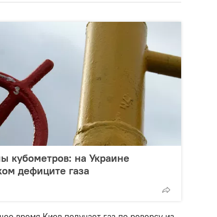
ы кубометров: на Украине
ком дефиците газа
щее время Киев получает газ по реверсу из