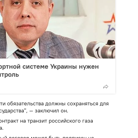
портной системе Украины нужен
нтроль
эти обязательства должны сохраняться для
ударства", — заключил он.
нтракт на транзит российского газа
а.
вый договор может быть подписан на