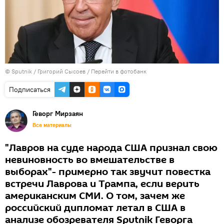
© Sputnik / Григорий Сысоев
/
Перейти в фотобанк
Подписаться
Геворг Мирзаян
Все материалы
"Лавров на суде народа США признал свою
невиновность во вмешательстве в
выборах"- примерно так звучит повестка
встречи Лаврова и Трампа, если верить
американским СМИ. О том, зачем же
российский дипломат летал в США в
анализе обозревателя Sputnik Геворга