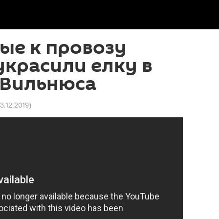
ые к провозу
красили елку в
 Вильнюса
13.12.2019
)