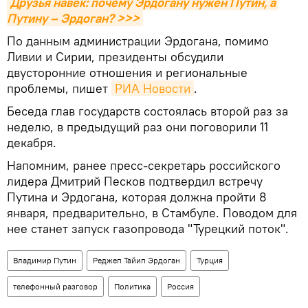
Друзья навек: почему Эрдогану нужен Путин, а 
Путину – Эрдоган? >>>
По данным администрации Эрдогана, помимо
Ливии и Сирии, президенты обсудили
двусторонние отношения и региональные
проблемы, пишет
РИА Новости
.
Беседа глав государств состоялась второй раз за
неделю, в предыдущий раз они поговорили 11
декабря.
Напомним, ранее пресс-секретарь российского
лидера Дмитрий Песков подтвердил встречу
Путина и Эрдогана, которая должна пройти 8
января, предварительно, в Стамбуле. Поводом для
нее станет запуск газопровода "Турецкий поток".
Владимир Путин
Реджеп Тайип Эрдоган
Турция
телефонный разговор
Политика
Россия