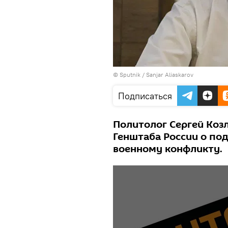
© Sputnik / Sanjar Aliaskarov
Подписаться
Политолог Сергей Коз
Генштаба России о по
военному конфликту.