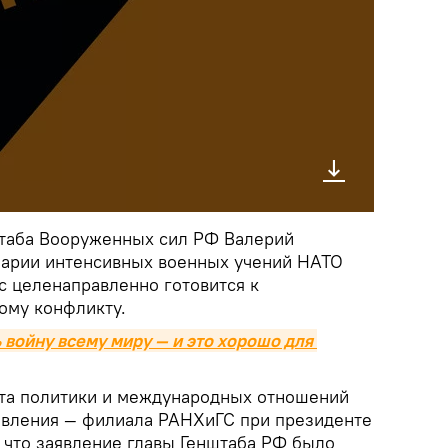
штаба Вооруженных сил РФ Валерий
енарии интенсивных военных учений НАТО
нс целенаправленно готовится к
ому конфликту.
 войну всему миру — и это хорошо для 
ета политики и международных отношений
авления — филиала РАНХиГС при президенте
, что заявление главы Генштаба РФ было