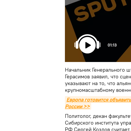
01:13
Начальник Генерального 
Герасимов заявил, что сц
указывают на то, что алья
крупномасштабному военн
Европа готовится объявить
России >>
Политолог, декан факульт
Сибирского института упр
РФ Сергей Козлов считает