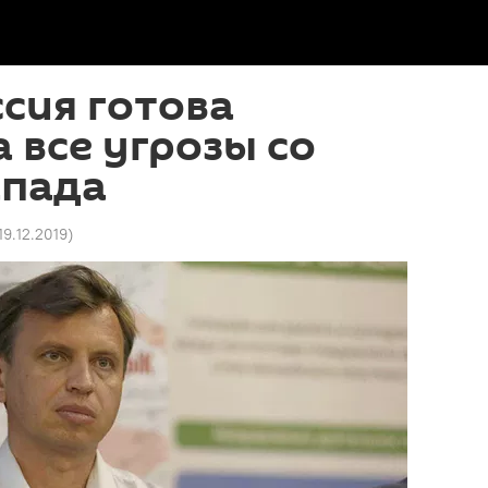
ссия готова
а все угрозы со
апада
19.12.2019
)