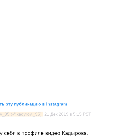
ь эту публикацию в Instagram
v_95 (@kadyrov._95)
21 Дек 2019 в 5:15 PST
у себя в профиле видео Кадырова.