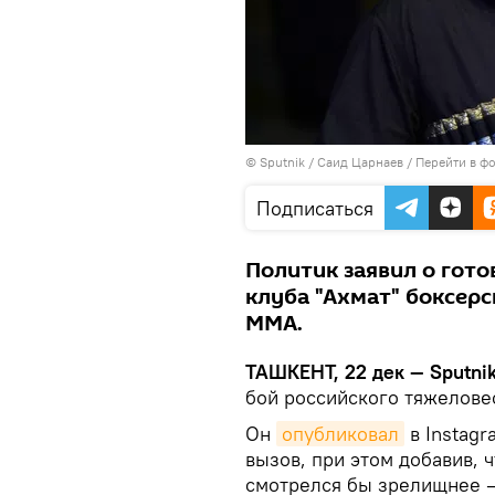
© Sputnik / Саид Царнаев
/
Перейти в ф
Подписаться
Политик заявил о гот
клуба "Ахмат" боксерс
ММА.
ТАШКЕНТ, 22 дек — Sputnik
бой российского тяжелове
Он
опубликовал
в Instagr
вызов, при этом добавив, ч
смотрелся бы зрелищнее —