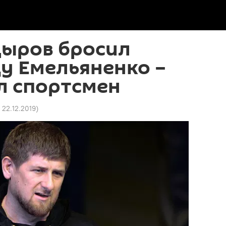
дыров бросил
у Емельяненко –
л спортсмен
2 22.12.2019
)