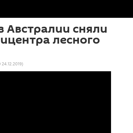
в Австралии сняли
пицентра лесного
9 24.12.2019
)