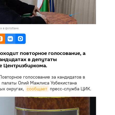
и в фотобанк
роходит повторное голосование, а
андидатах в депутаты
е Центризбиркома.
овторное голосование за кандидатов в
 палаты Олий Мажлиса Узбекистана
ых округах,
сообщает
пресс-служба ЦИК.