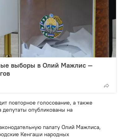
рные выборы в Олий Мажлис —
гов
дит повторное голосование, а также
в депутаты опубликованы на
аконодательную палату Олий Мажлиса,
родские Кенгаши народных