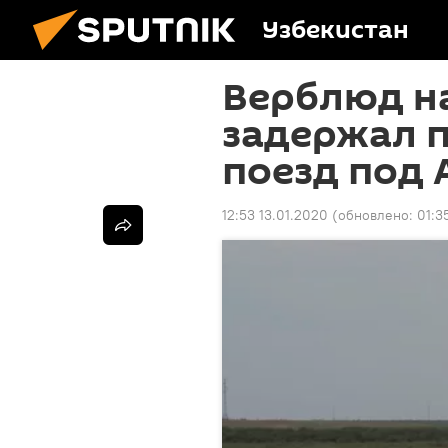
Узбекистан
Верблюд н
задержал 
поезд под
12:53 13.01.2020
(обновлено:
01:3