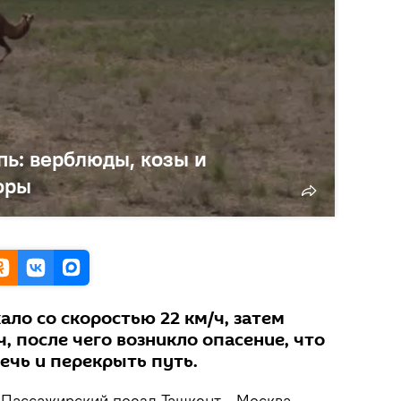
пь: верблюды, козы и
оры
ло со скоростью 22 км/ч, затем
ч, после чего возникло опасение, что
ечь и перекрыть путь.
Пассажирский поезд Ташкент - Москва