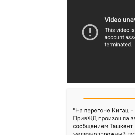
"На перегоне Кигаш -
ПривЖД произошла за
сообщением Ташкент -
железнодорожный пут