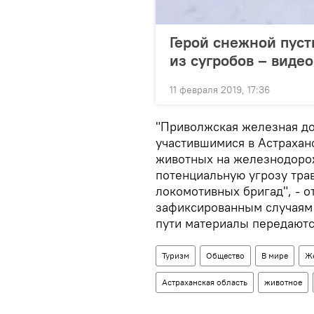
Герой снежной пуст
из сугробов – видео
11 февраля 2019, 17:36
"Приволжская железная до
участившимися в Астрахан
животных на железнодоро
потенциальную угрозу тра
локомотивных бригад", - о
зафиксированным случаям
пути материалы передаютс
Туризм
Общество
В мире
Же
Астраханская область
животное