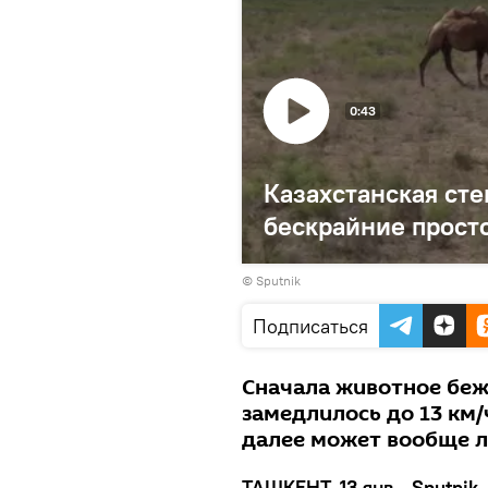
0:43
Казахстанская сте
бескрайние прост
© Sputnik
Подписаться
Сначала животное бежа
замедлилось до 13 км/
далее может вообще л
ТАШКЕНТ, 13 янв - Sputnik.