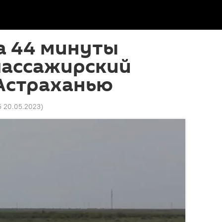
а 44 минуты
пассажирский
 Астраханью
5 20.05.2023
)