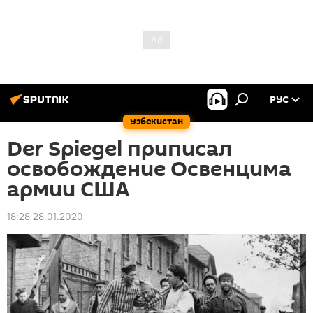
РУС
Узбекистан
Der Spiegel приписал
освобождение Освенцима
армии США
18:28 28.01.2020