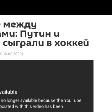
е между
ми: Путин и
сыграли в хоккей
50 10.02.2020
)