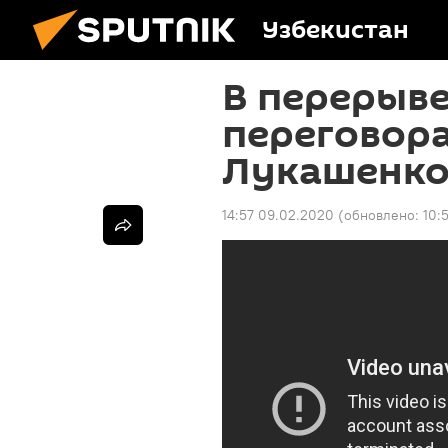
Узбекистан
В перерыв
переговора
Лукашенко 
14:57 09.02.2020
(обновлено:
10: