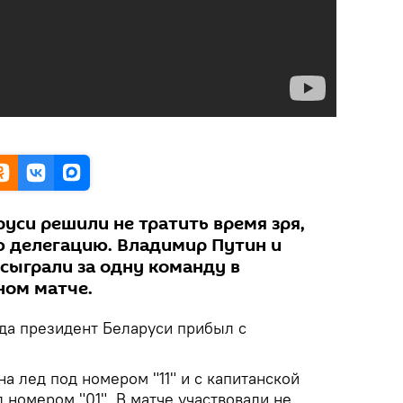
уси решили не тратить время зря,
 делегацию. Владимир Путин и
сыграли за одну команду в
ном матче.
уда президент Беларуси прибыл с
а лед под номером "11" и с капитанской
 номером "01". В матче участвовали не