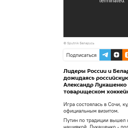
©
Sputnik Беларусь
Подписаться
Лидеры России и Белар
дожидаясь российскую
Александр Лукашенко 
товарищеском хоккей
Игра состоялась в Сочи, к
официальным визитом.
Путин по традиции вышел н
нашивкой. Лукашенко - под