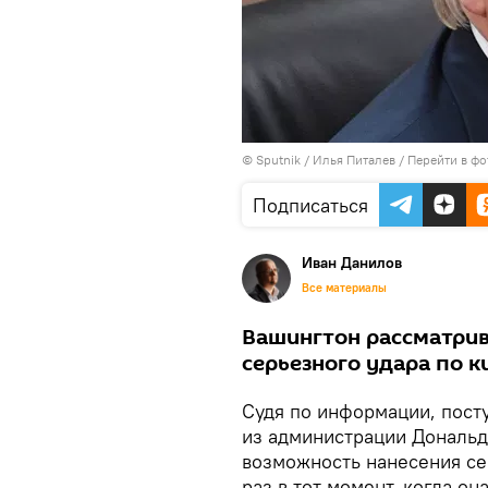
© Sputnik / Илья Питалев
/
Перейти в фо
Подписаться
Иван Данилов
Все материалы
Вашингтон рассматрив
серьезного удара по к
Судя по информации, пос
из администрации Дональд
возможность нанесения се
раз в тот момент, когда о