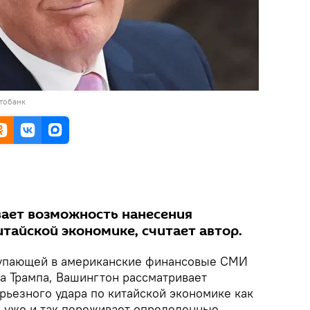
тобанк
ает возможность нанесения
итайской экономике, считает автор.
тупающей в американские финансовые СМИ
а Трампа, Вашингтон рассматривает
рьезного удара по китайской экономике как
на уже и так переживает определенные