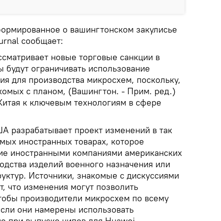
формированное о вашингтонском закулисье
urnal сообщает:
ссматривает новые торговые санкции в
ы будут ограничивать использование
ия для производства микросхем, поскольку,
комых с планом, (Вашингтон. - Прим. ред.)
 Китая к ключевым технологиям в сфере
А разрабатывает проект изменений в так
мых иностранных товарах, которое
ние иностранными компаниями американских
водства изделий военного назначения или
руктур. Источники, знакомые с дискуссиями
, что изменения могут позволить
чтобы производители микросхем по всему
если они намерены использовать
е при выпуске чипов для Huawei