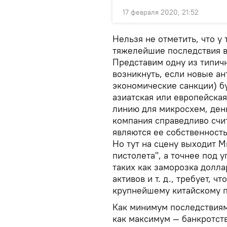
17 февраля 2020, 21:52
Нельзя не отметить, что у
тяжелейшие последствия в
Представим одну из типич
возникнуть, если новые ан
экономические санкции) б
азиатская или европейска
линию для микросхем, день
компания справедливо счит
являются ее собственность
Но тут на сцену выходит 
пистолета", а точнее под 
таких как заморозка долл
активов и т. д., требует, 
крупнейшему китайскому 
Как минимум последствиями
как максимум — банкротст