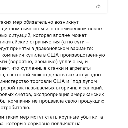
 таких мер обязательно возникнут
 дипломатическом и экономическом плане.
ных ситуаций, которая вполне может
тикитайские ограничения (а по сути —
удут приняты в драконовском варианте:
я компания купила в США производственную
ги (вероятно, заемные) уплачены, и
ает, что купленные станки и агрегаты
ю, с которой можно делать все что угодно.
Министерство торговли США и "под дулом
угрозой так называемых вторичных санкций,
аровых счетов, экспроприация американских
чтобы компания не продавала свою продукцию
потребителю.
 таких мер могут стать крупные убытки, а
ва, которые серьезно повлияют на