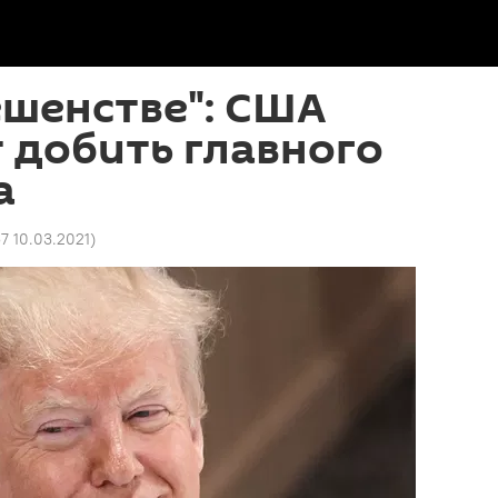
ешенстве": США
 добить главного
а
57 10.03.2021
)