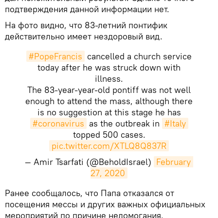
подтверждения данной информации нет.
На фото видно, что 83-летний понтифик
действительно имеет нездоровый вид.
#PopeFrancis
cancelled a church service
today after he was struck down with
illness.
The 83-year-year-old pontiff was not well
enough to attend the mass, although there
is no suggestion at this stage he has
#coronavirus
as the outbreak in
#Italy
topped 500 cases.
pic.twitter.com/XTLQ8Q837R
— Amir Tsarfati (@BeholdIsrael)
February 
27, 2020
Ранее сообщалось, что Папа отказался от
посещения мессы и других важных официальных
мероприятий по причине недомогания.