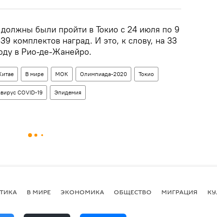
должны были пройти в Токио с 24 июля по 9
39 комплектов наград. И это, к слову, на 33
оду в Рио-де-Жанейро.
Китае
В мире
МОК
Олимпиада-2020
Токио
вирус COVID-19
Эпидемия
ТИКА
В МИРЕ
ЭКОНОМИКА
ОБЩЕСТВО
МИГРАЦИЯ
КУ