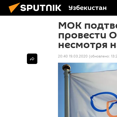
Узбекистан
МОК подтв
провести О
несмотря н
20:40 19.03.2020
(обновлено:
13: