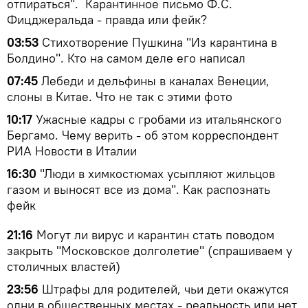
отпираться". Карантинное письмо Ф.С.
Фицджеральда - правда или фейк?
03:53
Стихотворение Пушкина "Из карантина в
Болдино". Кто на самом деле его написал
07:45
Лебеди и дельфины в каналах Венеции,
слоны в Китае. Что не так с этими фото
10:17
Ужасные кадры с гробами из итальянского
Бергамо. Чему верить - об этом корреспондент
РИА Новости в Италии
16:30
"Люди в химкостюмах усыпляют жильцов
газом и выносят все из дома". Как распознать
фейк
21:16
Могут ли вирус и карантин стать поводом
закрыть "Московское долголетие" (спрашиваем у
столичных властей)
23:56
Штрафы для родителей, чьи дети окажутся
одни в общественных местах - реальность или нет