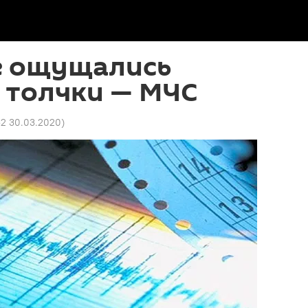
е ощущались
 толчки — МЧС
52 30.03.2020
)