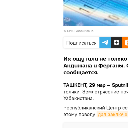
©
МЧС Узбекисана
Подписаться
Их ощутили не только
Андижана и Ферганы. 
сообщается.
ТАШКЕНТ, 29 мар — Sputni
толчки. Землетрясение по
Узбекистана.
Республиканский Центр с
этому поводу
дал заключе