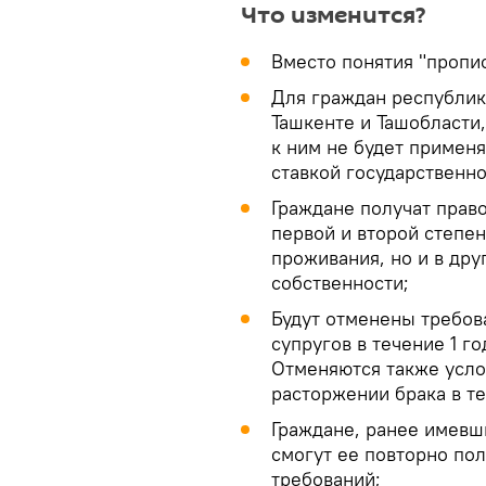
Что изменится?
Вместо понятия "пропис
Для граждан республи
Ташкенте и Ташобласти,
к ним не будет применя
ставкой государственн
Граждане получат прав
первой и второй степен
проживания, но и в дру
собственности;
Будут отменены требов
супругов в течение 1 г
Отменяются также услов
расторжении брака в те
Граждане, ранее имевш
смогут ее повторно по
требований;