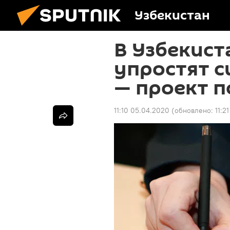
Узбекистан
В Узбекист
упростят с
— проект 
11:10 05.04.2020
(обновлено:
11:2