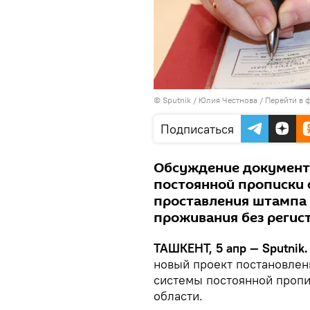
© Sputnik / Юлия Честнова
/
Перейти в 
Подписаться
Обсуждение документа
постоянной прописки 
проставления штампа в
проживания без регист
ТАШКЕНТ, 5 апр — Sputnik.
новый проект постановлен
системы постоянной пропи
области.