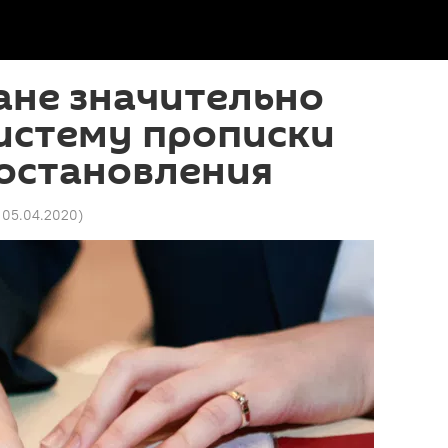
ане значительно
истему прописки
постановления
1 05.04.2020
)