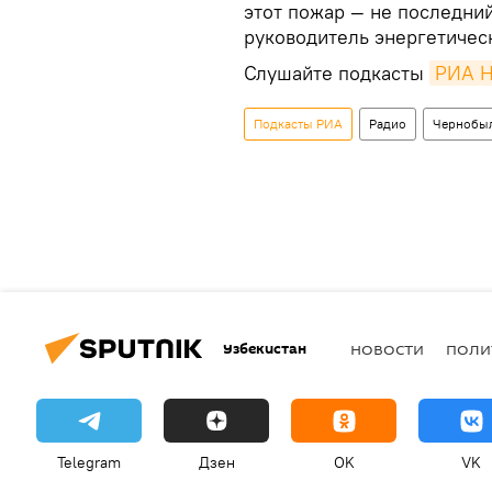
этот пожар — не последни
руководитель энергетичес
Слушайте подкасты
РИА Н
Подкасты РИА
Радио
Чернобы
Узбекистан
НОВОСТИ
ПОЛИ
Telegram
Дзен
OK
VK