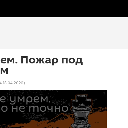
ем. Пожар под
ем
4 18.04.2020
)