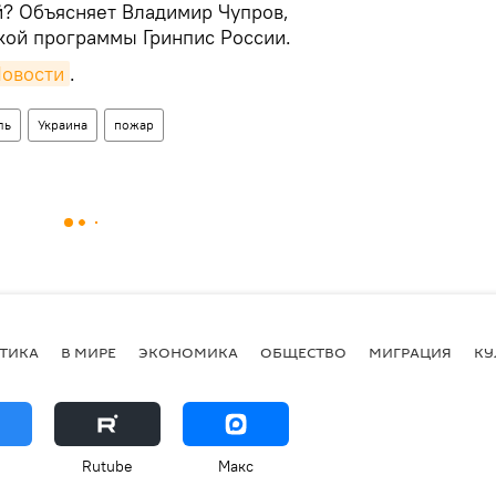
й? Объясняет Владимир Чупров,
кой программы Гринпис России.
овости
.
ль
Украина
пожар
ТИКА
В МИРЕ
ЭКОНОМИКА
ОБЩЕСТВО
МИГРАЦИЯ
КУ
Rutube
Макс