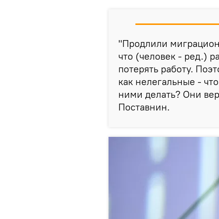
"Продлили миграционн
что (человек - ред.) р
потерять работу. Поэ
как нелегальные - что 
ними делать? Они верн
Поставнин.