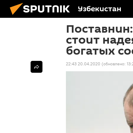
Узбекистан
Поставнин:
стоит наде
богатых со
22:43 20.04.2020
(обновлено:
13: