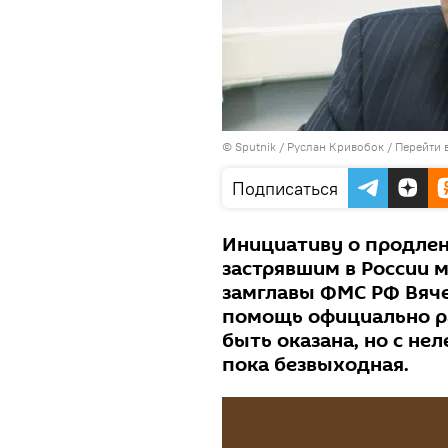
© Sputnik / Руслан Кривобок
/
Перейти 
Подписаться
Инициативу о продлен
застрявшим в России 
замглавы ФМС РФ Вяче
помощь официально р
быть оказана, но с н
пока безвыходная.