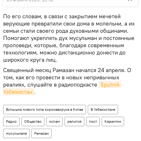
По его словам, в связи с закрытием мечетей
верующие превратили свои дома в молельни, а их
семьи стали своего рода духовными общинами.
Помогают укреплять дух мусульман и постоянные
проповеди, которые, благодаря современным
технологиям, можно дистанционно донести до
широкого круга лиц.
Священный месяц Рамазан начался 24 апреля. О
том, как его провести в новых непривычных
реалиях, слушайте в радиоподкасте
Sputnik 
Узбекистан
.
Вспышка нового типа коронавируса в Китае
В Узбекистане
Радио
Общество
ислам
религия
пост
Карантин
мусульмане
Рамазан