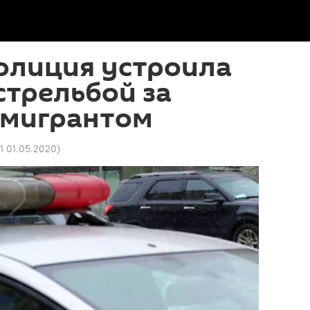
олиция устроила
стрельбой за
-мигрантом
51 01.05.2020
)