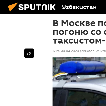
Узбекистан
В Москве п
погоню со 
таксистом
17:59 30.04.2020
(обновлено:
13: