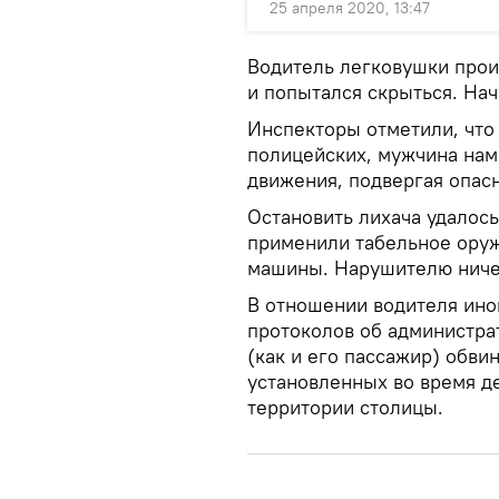
25 апреля 2020, 13:47
Водитель легковушки прои
и попытался скрыться. Нач
Инспекторы отметили, что 
полицейских, мужчина на
движения, подвергая опас
Остановить лихача удалось
применили табельное оружи
машины. Нарушителю ничег
В отношении водителя ино
протоколов об администра
(как и его пассажир) обви
установленных во время д
территории столицы.