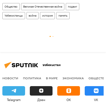
Общество
Великая Отечественная война
подвиг
Узбекистанцы
война
история
память
Узбекистан
НОВОСТИ
ПОЛИТИКА
В МИРЕ
ЭКОНОМИКА
ОБЩЕСТВ
Telegram
Дзен
OK
VK