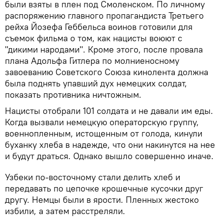
были взяты в плен под Смоленском. По личному
распоряжению главного пропагандиста Третьего
рейха Йозефа Геббельса воинов готовили для
съемок фильма о том, как нацисты воюют с
"дикими народами". Кроме этого, после провала
плана Адольфа Гитлера по молниеносному
завоеванию Советского Союза кинолента должна
была поднять упавший дух немецких солдат,
показать противника ничтожным.
Нацисты отобрали 101 солдата и не давали им еды.
Когда вызвали немецкую операторскую группу,
военнопленным, истощенным от голода, кинули
буханку хлеба в надежде, что они накинутся на нее
и будут драться. Однако вышло совершенно иначе.
Узбеки по-восточному стали делить хлеб и
передавать по цепочке крошечные кусочки друг
другу. Немцы были в ярости. Пленных жестоко
избили, а затем расстреляли.