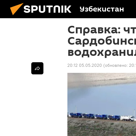
Узбекистан
Справка: ч
Сардобинс
водохран
20:12 05.05.2020
(обновлено:
20: