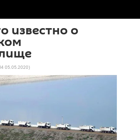
то известно о
ком
илище
14 05.05.2020
)