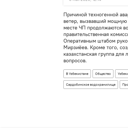
Причиной техногенной ава
ветер, вызвавший мощную 
месте ЧП продолжаются во
правительственная комисс
Оперативным штабом руко
Мирзиёев. Кроме того, со
казахстанская группа для 
вопросов.
В Узбекистане
Общество
Узбек
Сардобинское водохранилище
Про