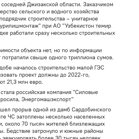
 соседней Джизакской области. Заказчиком
ерство сельского и водного хозяйства
подрядчик строительства – унитарное
курилишмонтаж" при АО "Узбекистон темир
адке работали сразу несколько строительных
имости объекта нет, но по информации
т потратили свыше одного триллиона сумов.
рдобе началось строительство малой ГЭС
изовать проект должны до 2022-го,
т 21,3 млн евро.
стала российская компания "Силовые
тросила, Энергомашэкспорт"
ошел прорыв одной из дамб Сардобинского
ате ЧС затоплены несколько населенных
и, около 70 тысяч жителей близлежащих
ы. Бедствие затронуло и южные районы
 эвакуировать более 30 тысяч человек.