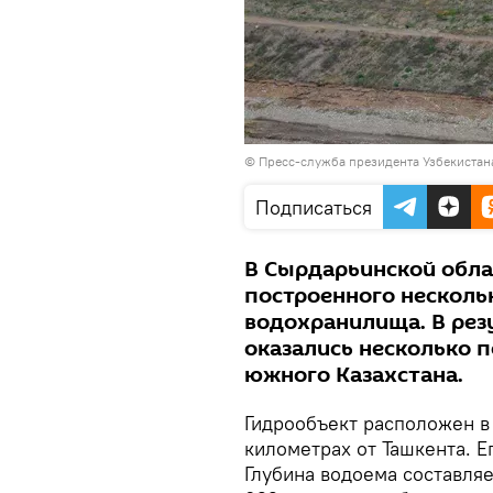
©
Пресс-служба президента Узбекистан
Подписаться
В Сырдарьинской обла
построенного несколь
водохранилища. В резу
оказались несколько п
южного Казахстана.
Гидрообъект расположен в
километрах от Ташкента. Ег
Глубина водоема составляе