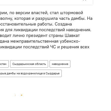
рии, по версии властей, стал штормовой
волну, которая и разрушила часть дамбы. На
сстановительные работы. Создана
ия для ликвидации последствий наводнения.
водит лично президент страны Шавкат
здана межправительственная узбекско-
ликвидации последствий ЧС и решения всех
истан
Сырдарьинская область
наводнение
рыв дамбы на водохранилище в Сырдарье