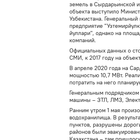
земель в Сырдарьинской и
объекта выступило Минист
Узбекистана. Генеральный 
предприятие "Узтемирйул
йуллари", однако на площ
компаний.
Официальных данных о сто
СМИ, к 2017 году на объек
В апреле 2020 года на Са
мощностью 10,7 МВт. Реал
потратить на него планирую
Генеральным подрядчиком 
машины – ЗТЛ, ЛМЗ, Элек
Ранним утром 1 мая произ
водохранилища. В результ
пунктов, разрушены дорог
районов были эвакуирован
Казахстана – там пришлось