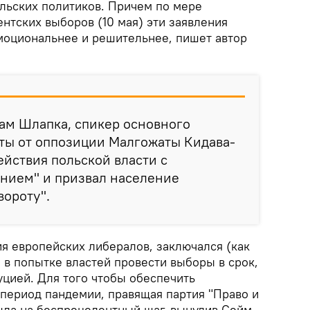
ольских политиков. Причем по мере
нтских выборов (10 мая) эти заявления
эмоциональнее и решительнее, пишет автор
дам Шлапка, спикер основного
нты от оппозиции Малгожаты Кидава-
ействия польской власти с
нием" и призвал население
вороту".
ия европейских либералов, заключался (как
) в попытке властей провести выборы в срок,
цией. Для того чтобы обеспечить
 период пандемии, правящая партия "Право и
шла на беспрецедентный шаг, вынудив Сейм