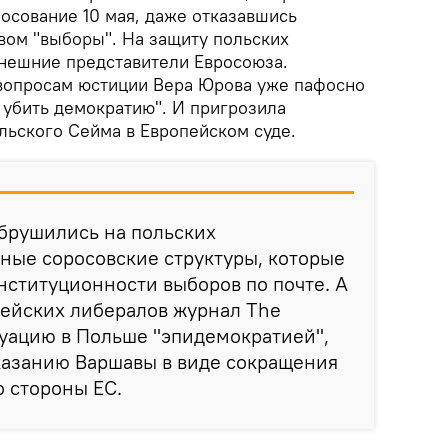
осование 10 мая, даже отказавшись
вом "выборы". На защиту польских
нешние представители Евросоюза.
вопросам юстиции Вера Юрова уже пафосно
 убить демократию". И пригрозила
льского Сейма в Европейском суде.
брушились на польских
ные соросовские структуры, которые
онституционности выборов по почте. А
пейских либералов журнал The
туацию в Польше "эпидемократией",
казанию Варшавы в виде сокращения
 стороны ЕС.