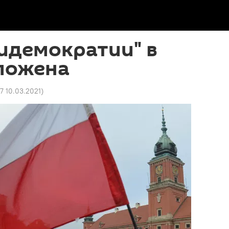
идемократии" в
ложена
57 10.03.2021
)