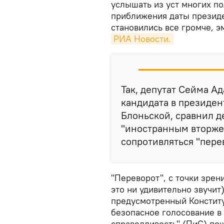
услышать из уст многих п
приближения даты президе
становились все громче, 
РИА Новости.
Так, депутат Сейма А
кандидата в президе
Блоньской, сравнил д
"иностранным вторже
сопротивляться "пере
"Переворот", с точки зрен
это ни удивительно звучит
предусмотренный Конститу
безопасное голосование в
справедливость" (ПиС) по