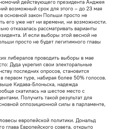
лномочий действующего президента Анджея
ний возможный срок для этого – до 23 мая
ов основной закон Польши просто не
ть его уже нет ни времени, ни возможности.
ьно отказалась рассматривать варианты
зидента. И если выборы этой весной не
 Польши просто не будет легитимного главы
их либералов проводить выборы в мае
сто: Дуда укрепил свои электоральные
нству последних опросов, становится
в первом туре, набирая более 50% голосов.
 выше Кидава-Блоньска, надежда
ообще скатилась на шестое место с
ентами. Получить такой результат для
основной оппозиционной силы в парламенте,
ловесы европейской политики. Дональд
го глава Европейского совета, открыто