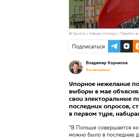
© Sputnik / Aleksey Vitvitsky
/
Перейти в
Подписаться
Владимир Корнилов
Все материалы
Упорное нежелание по
выборы в мае объясня
свои электоральные п
последних опросов, с
в первом туре, набира
"В Польше совершается ко
можно было в последние д