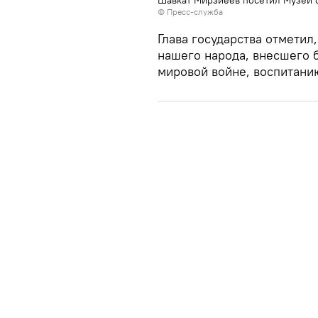
Шавкат Мирзиёев посетил Музей 
© Пресс-служба
Глава государства отметил
нашего народа, внесшего 
мировой войне, воспитани