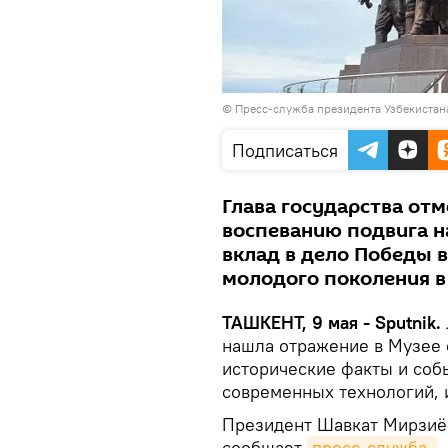
© Пресс-служба президента Узбекистан
Подписаться
Глава государства отм
воспеванию подвига н
вклад в дело Победы 
молодого поколения в
ТАШКЕНТ, 9 мая - Sputnik.
нашла отражение в Музее 
исторические факты и соб
современных технологий, 
Президент Шавкат Мирзиёе
сообщает
пресс-служба.