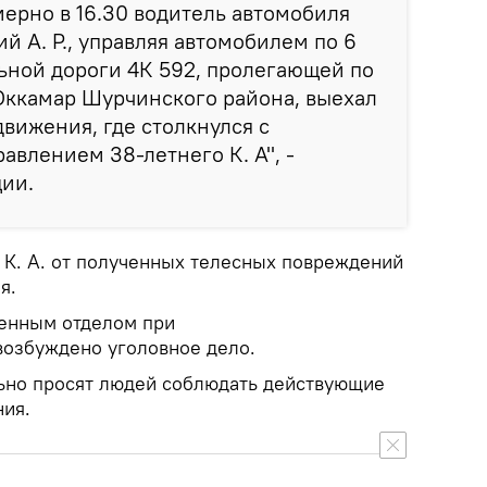
мерно в 16.30 водитель автомобиля
ий А. Р., управляя автомобилем по 6
ьной дороги 4К 592, пролегающей по
Оккамар Шурчинского района, выехал
движения, где столкнулся с
авлением 38-летнего К. А", -
ции.
я К. А. от полученных телесных повреждений
я.
венным отделом при
озбуждено уголовное дело.
ьно просят людей соблюдать действующие
ия.