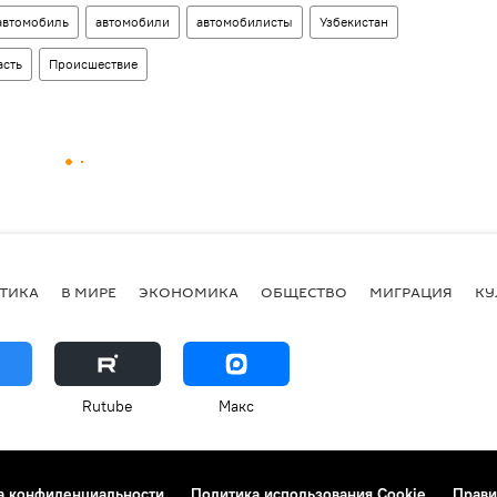
автомобиль
автомобили
автомобилисты
Узбекистан
асть
Происшествие
ТИКА
В МИРЕ
ЭКОНОМИКА
ОБЩЕСТВО
МИГРАЦИЯ
КУ
Rutube
Макс
а конфиденциальности
Политика использования Cookie
Прави