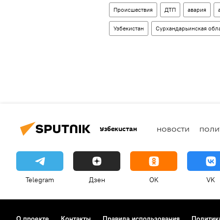
Происшествия
ДТП
авария
Узбекистан
Сурхандарьинская обл
Узбекистан
НОВОСТИ
ПОЛИ
Telegram
Дзен
OK
VK
О проекте
Контакты
Правила использования
Политик