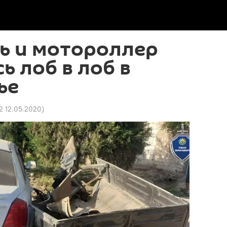
ь и мотороллер
ь лоб в лоб в
ье
52 12.05.2020
)