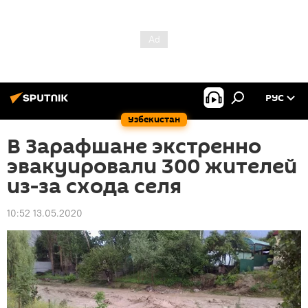
РУС
Узбекистан
В Зарафшане экстренно
эвакуировали 300 жителей
из-за схода селя
10:52 13.05.2020