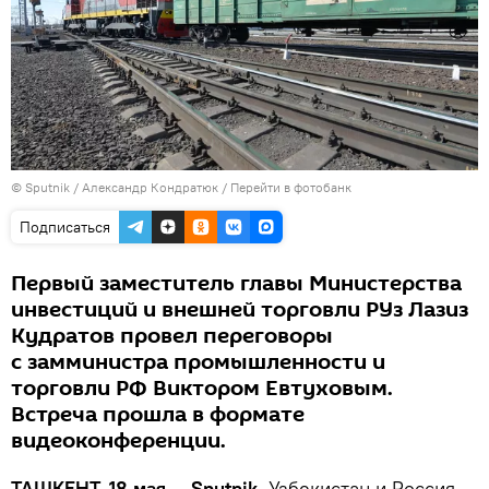
© Sputnik / Александр Кондратюк
/
Перейти в фотобанк
Подписаться
Первый заместитель главы Министерства
инвестиций и внешней торговли РУз Лазиз
Кудратов провел переговоры
с замминистра промышленности и
торговли РФ Виктором Евтуховым.
Встреча прошла в формате
видеоконференции.
ТАШКЕНТ, 18 мая — Sputnik.
Узбекистан и Россия