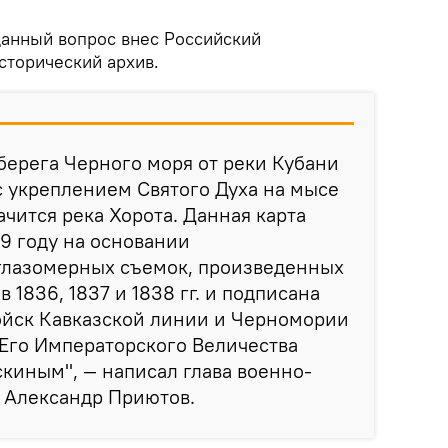
данный вопрос внес Российский
сторический архив.
 берега Черного моря от реки Кубани
с укреплением Святого Духа на мысе
чится река Хорота. Данная карта
39 году на основании
глазомерных съемок, произведенных
 1836, 1837 и 1838 гг. и подписана
ойск Кавказской линии и Черномории
Его Императорского Величества
скиным", — написал глава военно-
 Александр Приютов.