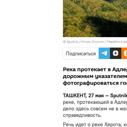
© Sputnik / Игорь Онучин
/
Перейти в ф
Подписаться
Река протекает в Адле
дорожным указателем 
фотографироваться го
ТАШКЕНТ, 27 мая — Sputnik
реке, протекающей в Адле
дело здесь совсем не в ж
справедливость.
Речь идет о реке Херота, 