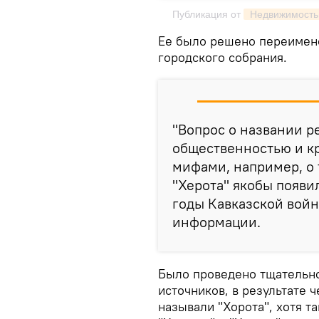
Публикация от
 Недвижимость
Ее было решено переимено
городского собрания.
"Вопрос о названии р
общественностью и кр
мифами, например, о 
"Херота" якобы появи
годы Кавказской войн
информации.
Было проведено тщательно
источников, в результате ч
называли "Хорота", хотя т