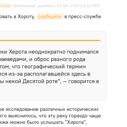
 Сочи
(@aleksandr_butintsev)
14 Окт 2019 в 6:12 PDT
вать в Хороту,
сообщили
в пресс-службе
еки Херота неоднократно поднимался
аеведами, и оброс разного рода
том, что географический термин
лся из-за располагавшейся здесь в
ы некой Десятой роте", — говорится в
е исследование различных исторических
его выяснилось, что эту реку гораздо чаще
акже можно было услышать "Хирота",