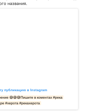
ого названия.
ту публикацию в Instagram
ение 😅😅😅Пишите в коментах #река 
ре #херота #рекахерота