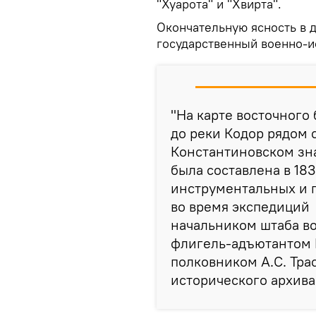
"Хуарота" и "Хвирта".
Окончательную ясность в 
государственный военно-и
"На карте восточного
до реки Кодор рядом 
Константиновском зна
была составлена в 18
инструментальных и 
во время экспедиций в
начальником штаба в
флигель-адъютантом 
полковником А.С. Тра
исторического архива