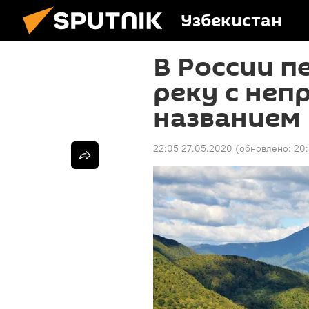
Узбекистан
В России 
реку с не
названием
22:05 27.05.2020
(обновлено:
20: