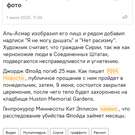
фото
1 июня 2020, 11:34
Аль-Асмар изобразил его лицо и рядом добавил
надписи "Я не могу дышать" и "Нет расизму".
Художник считает, что граждане Сирии, так же как
чернокожие люди в Соединенных Штатах,
подвергаются несправедливости и угнетению.
Джордж Флойд погиб 25 мая. Как пишет
РИА 
Новости
, публичное прощание с ним пройдет в
понедельник, затем, 9 июня, состоится закрытая
церемония, после чего тело будет захоронено на
кладбище Huston Memorial Gardens.
Генпрокурор Миннесоты Кит Эллисон
заявил
, что
расследование убийства Флойда займет месяцы.
Видео
Мультимедиа
Сирия
граффити
Расизм