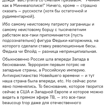
как в Миннеаполисе!" Ничего, кроме — страшно
сказать — русскости (хотя бы остаточной и
рудиментарной).
Ибо самому неистовому патриоту заграницы и
самому неистовому борцу с тысячелетним
рабством все-таки припоминается (пусть
подсознательно) фигура Федьки-каторжника, на
которого сделали ставку революционные бесы.
Федька чи Флойд — разница непринципиальная.
Обыкновенно Россия шла впереди Запада в
бесновании. Терроризм первым потряс не
западные страны, а Российскую империю.
Антихристианство Новейшего времени — и тут
наша страна была впереди, etc. Но сейчас роли
явно поменялись. То беснование, которое творится
сейчас в США и Западной Европе и которое можно
видеть в прямом эфире ТВ, — это все-таки
beaucoup trop даже для отечественного