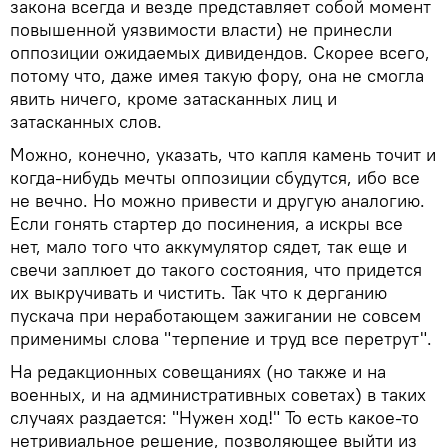
закона всегда и везде представляет собой момент
повышенной уязвимости власти) не принесли
оппозиции ожидаемых дивидендов. Скорее всего,
потому что, даже имея такую фору, она не смогла
явить ничего, кроме затасканных лиц и
затасканных слов.
Можно, конечно, указать, что капля камень точит и
когда-нибудь мечты оппозиции сбудутся, ибо все
не вечно. Но можно привести и другую аналогию.
Если гонять стартер до посинения, а искры все
нет, мало того что аккумулятор сядет, так еще и
свечи заплюет до такого состояния, что придется
их выкручивать и чистить. Так что к дерганию
пускача при неработающем зажигании не совсем
применимы слова "терпение и труд все перетрут".
На редакционных совещаниях (но также и на
военных, и на административных советах) в таких
случаях раздается: "Нужен ход!" То есть какое-то
нетривиальное решение, позволяющее выйти из