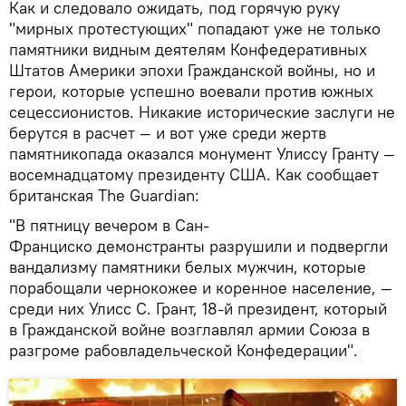
Как и следовало ожидать, под горячую руку
"мирных протестующих" попадают уже не только
памятники видным деятелям Конфедеративных
Штатов Америки эпохи Гражданской войны, но и
герои, которые успешно воевали против южных
сецессионистов. Никакие исторические заслуги не
берутся в расчет — и вот уже среди жертв
памятникопада оказался монумент Улиссу Гранту —
восемнадцатому президенту США. Как сообщает
британская The Guardian:
"В пятницу вечером в Сан-
Франциско демонстранты разрушили и подвергли
вандализму памятники белых мужчин, которые
порабощали чернокожее и коренное население, —
среди них Улисс С. Грант, 18-й президент, который
в Гражданской войне возглавлял армии Союза в
разгроме рабовладельческой Конфедерации".