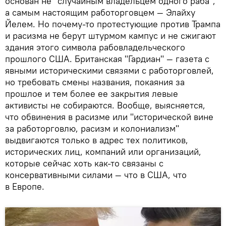
основан не "случайным владельцем одного раба",
а самым настоящим работорговцем — Элайху
Йелем. Но почему-то протестующие против Трампа
и расизма не берут штурмом кампус и не сжигают
здания этого символа рабовладельческого
прошлого США. Британская "Гардиан" — газета с
явными историческими связями с работорговлей,
но требовать смены названия, покаяния за
прошлое и тем более ее закрытия левые
активисты не собираются. Вообще, выясняется,
что обвинения в расизме или "исторической вине
за работорговлю, расизм и колониализм"
выдвигаются только в адрес тех политиков,
исторических лиц, компаний или организаций,
которые сейчас хоть как-то связаны с
консервативными силами — что в США, что
в Европе.