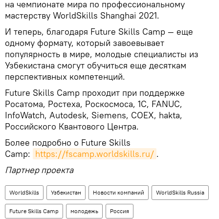
на чемпионате мира по профессиональному
мастерству WorldSkills Shanghai 2021.
И теперь, благодаря Future Skills Camp — еще
одному формату, который завоевывает
популярность в мире, молодые специалисты из
Узбекистана смогут обучиться еще десяткам
перспективных компетенций.
Future Skills Camp проходит при поддержке
Росатома, Ростеха, Роскосмоса, 1С, FANUC,
InfoWatch, Autodesk, Siemens, COEX, hakta,
Российского Квантового Центра.
Более подробно о Future Skills
Camp:
https://fscamp.worldskills.ru/
.
Партнер проекта
WorldSkills
Узбекистан
Новости компаний
WorldSkills Russia
Future Skills Camp
молодежь
Россия