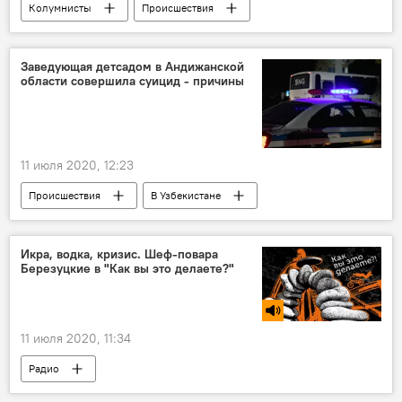
Колумнисты
Происшествия
В мире
арест
Заведующая детсадом в Андижанской
области совершила суицид - причины
11 июля 2020, 12:23
Происшествия
В Узбекистане
детский сад
Андижанская область
самоубийство
Узбекистан
Икра, водка, кризис. Шеф-повара
Березуцкие в "Как вы это делаете?"
11 июля 2020, 11:34
Радио