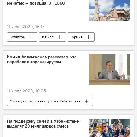
мечетью — позиция ЮНЕСКО
Узбекистан
Ташкент
ГАИ
Национальная гвардия Узбекистана
11 июля 2020, 16:17
Культура
В мире
Турция
мечеть
Собор
ЮНЕСКО
Комил Алламжонов рассказал, что
переболел коронавирусом
11 июля 2020, 16:05
Ситуация с коронавирусом в Узбекистане
В Узбекистане
Общество
Комил Алламжонов
Коронавирус COVID-19
На поддержку семей в Узбекистане
выделят 20 миллиардов сумов
Карантин
самоизоляция