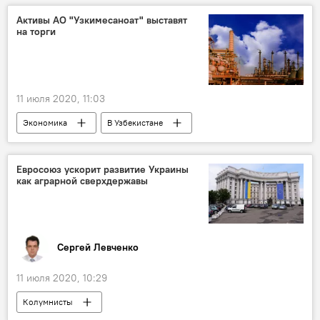
Активы АО "Узкимесаноат" выставят
на торги
11 июля 2020, 11:03
Экономика
В Узбекистане
химическая промышленность
торги
Узбекистан
Постановление
Евросоюз ускорит развитие Украины
как аграрной сверхдержавы
Правительство Узбекистана
Экономика
Сергей Левченко
11 июля 2020, 10:29
Колумнисты