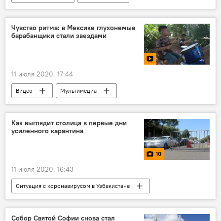
Узбекистон темир йуллари
Строительство
Железная дорога
Электрификация
Чувство ритма: в Мексике глухонемые
барабанщики стали звездами
Наманган
Андижан
11 июля 2020, 17:44
Видео
Мультимедиа
Как выглядит столица в первые дни
усиленного карантина
10
11 июля 2020, 16:43
Ситуация с коронавирусом в Узбекистане
Фото
Мультимедиа
Карантин
самоизоляция
Коронавирус COVID-19
Собор Святой Софии снова стал