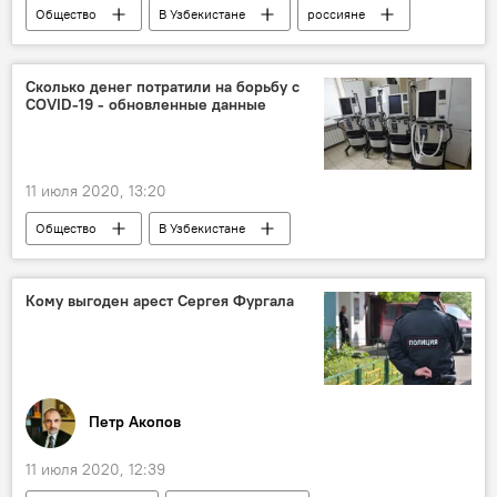
Общество
В Узбекистане
россияне
Узбекистан
Самолет
Чартер
Коронавирус COVID-19
Сколько денег потратили на борьбу с
COVID-19 - обновленные данные
Посольство России в Узбекистане
11 июля 2020, 13:20
Общество
В Узбекистане
Коронавирус COVID-19
лечение
Карантин
Узбекистан
расходы
Кому выгоден арест Сергея Фургала
госбюджет
Ситуация с коронавирусом в Узбекистане
Петр Акопов
11 июля 2020, 12:39