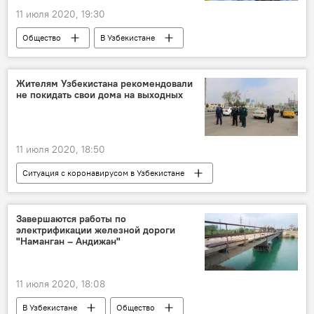
11 июля 2020, 19:30
Общество
В Узбекистане
Коронавирус COVID-19
Карантин
Узбекистан
самоизоляция
Жителям Узбекистана рекомендовали
не покидать свои дома на выходных
здравоохранение
Министерство здравоохранения Узбекистана
Ситуация с коронавирусом в Узбекистане
11 июля 2020, 18:50
Ситуация с коронавирусом в Узбекистане
Общество
В Узбекистане
Коронавирус COVID-19
Карантин
Завершаются работы по
электрификации железной дороги
самоизоляция
Узбекистан
"Наманган – Андижан"
выходные
11 июля 2020, 18:08
В Узбекистане
Общество