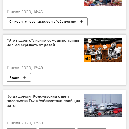
Узбекистан
11 июля 2020, 14:46
Ситуация с коронавирусом в Узбекистане
В Узбекистане
Общество
Коронавирус COVID-19
Карантин
"Это надолго": какие семейные тайны
нельзя скрывать от детей
государство
финансирование
здравоохранение
Узбекистанцы
11 июля 2020, 13:49
Радио
Когда домой: Консульский отдел
посольства РФ в Узбекистане сообщил
даты
11 июля 2020, 13:38