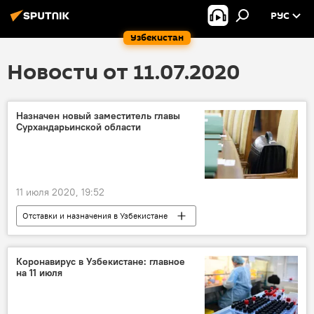
РУС
Узбекистан
Новости от 11.07.2020
Назначен новый заместитель главы
Сурхандарьинской области
11 июля 2020, 19:52
Отставки и назначения в Узбекистане
Общество
В Узбекистане
назначение
Сурхандарьинская область
Коронавирус в Узбекистане: главное
на 11 июля
хоким
Узбекистан