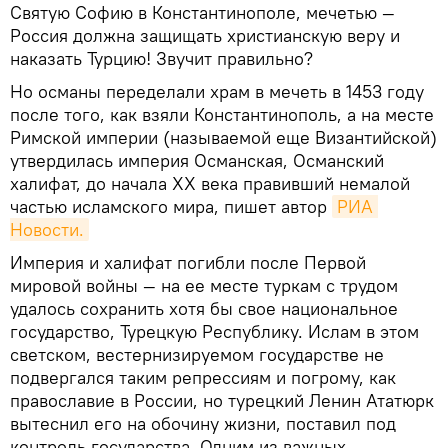
Святую Софию в Константинополе, мечетью —
Россия должна защищать христианскую веру и
наказать Турцию! Звучит правильно?
Но османы переделали храм в мечеть в 1453 году
после того, как взяли Константинополь, а на месте
Римской империи (называемой еще Византийской)
утвердилась империя Османская, Османский
халифат, до начала ХХ века правивший немалой
частью исламского мира, пишет автор
РИА 
Новости.
Империя и халифат погибли после Первой
мировой войны — на ее месте туркам с трудом
удалось сохранить хотя бы свое национальное
государство, Турецкую Республику. Ислам в этом
светском, вестернизируемом государстве не
подвергался таким репрессиям и погрому, как
православие в России, но турецкий Ленин Ататюрк
вытеснил его на обочину жизни, поставил под
контроль государства. Одним из важных