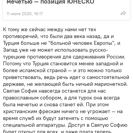
мечетью — позиция ЮНЕСКО
11 июля 2020, 16:17
К тому же сейчас между нами нет тех
противоречий, что были два века назад, да и
Турция больше не "больной человек Европы", и
Запад уже не может использовать русско-
турецкие противоречия для сдерживания России.
Потому что Турция становится менее западной и
более исламской страной — и это можно только
приветствовать, ведь речь идет о самостоятельной
державе, не желающей быть ничьей марионеткой.
Святая София навсегда останется для нас
православным собором, а для турок она всегда
была мечетью и снова станет ей. При этом
христианским фрескам ничего не угрожает — на
время служб их будут затенять с помощью
специальной аппаратуры. Доступ в Святую Софию
будет открыт для всех, и даже плата теперь