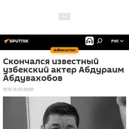
РУС
Узбекистан
Скончался известный
узбекский актер Абдураим
Абдувахобов
10:12 14.07.2020