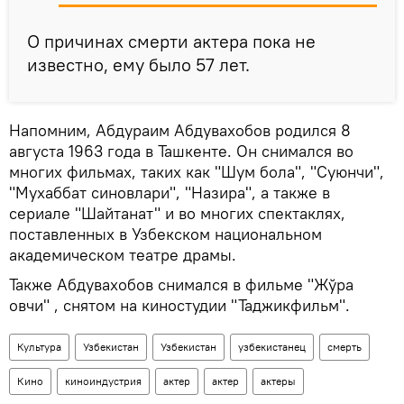
О причинах смерти актера пока не
известно, ему было 57 лет.
Напомним, Абдураим Абдувахобов родился 8
августа 1963 года в Ташкенте. Он снимался во
многих фильмах, таких как "Шум бола", "Суюнчи",
"Мухаббат синовлари", "Назира", а также в
сериале "Шайтанат" и во многих спектаклях,
поставленных в Узбекском национальном
академическом театре драмы.
Также Абдувахобов снимался в фильме "Жўра
овчи" , снятом на киностудии "Таджикфильм".
Культура
Узбекистан
Узбекистан
узбекистанец
смерть
Кино
киноиндустрия
актер
актер
актеры