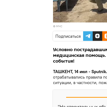
© МЧС
Подписаться
Условно пострадавшим
медицинская помощь. 
события!
ТАШКЕНТ, 14 июл - Sputnik
отрабатывались правила п
ситуации, в частности, по
"На строительных об