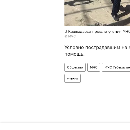
В Кашкадарье прошли учения МЧС
© МЧС
Условно пострадавшим на 
помощь.
Общество
МЧС
МЧС Узбекиста
учения