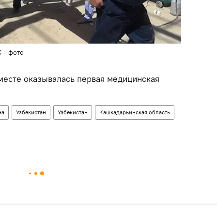
 - фото
месте оказывалась первая медицинская
на
Узбекистан
Узбекистан
Кашкадарьинская область