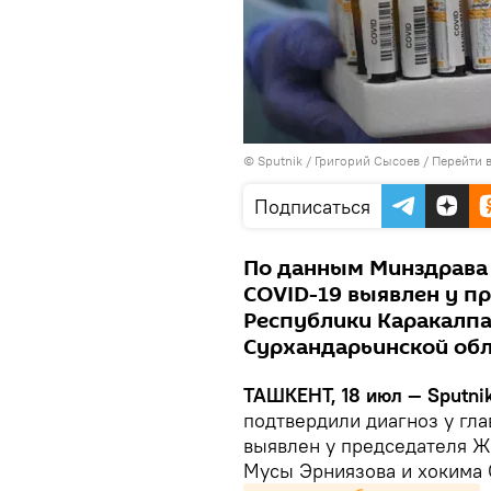
© Sputnik / Григорий Сысоев
/
Перейти 
Подписаться
По данным Минздрава 
COVID-19 выявлен у п
Республики Каракалпа
Сурхандарьинской обл
ТАШКЕНТ, 18 июл — Sputni
подтвердили диагноз у гла
выявлен у председателя Ж
Мусы Эрниязова и хокима 