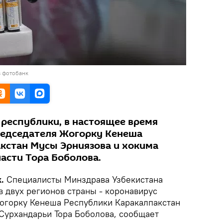
в фотобанк
республики, в настоящее время
редседателя Жогорку Кенеша
кстан Мусы Эрниязова и хокима
асти Тора Боболова.
k.
Специалисты Минздрава Узбекистана
в двух регионов страны - коронавирус
огорку Кенеша Республики Каракалпакстан
Сурхандарьи Тора Боболова, сообщает