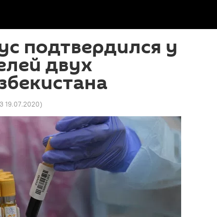
ус подтвердился у
елей двух
збекистана
03 19.07.2020
)