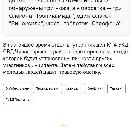
досмотре в салоне автомобиля были
обнаружены три ножа, а в барсетке — три
флакона "Тропикамида", один флакон
"Риноксила", шесть таблеток "Селофена".
В настоящее время отдел внутренних дел № 4 УКД
ОВД Чиланзарского района ведет проверку, в ходе
которой будут установлены личности других
участников инцидента. Затем действиям всех
молодых людей дадут правовую оценку.
В Узбекистане
Происшествия
скандал
Конфликт
Ташкент
ГУВД Ташкента