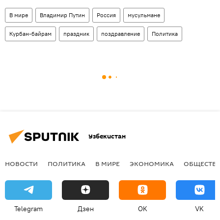
В мире
Владимир Путин
Россия
мусульмане
Курбан-байрам
праздник
поздравление
Политика
Узбекистан
НОВОСТИ
ПОЛИТИКА
В МИРЕ
ЭКОНОМИКА
ОБЩЕСТВ
Telegram
Дзен
OK
VK