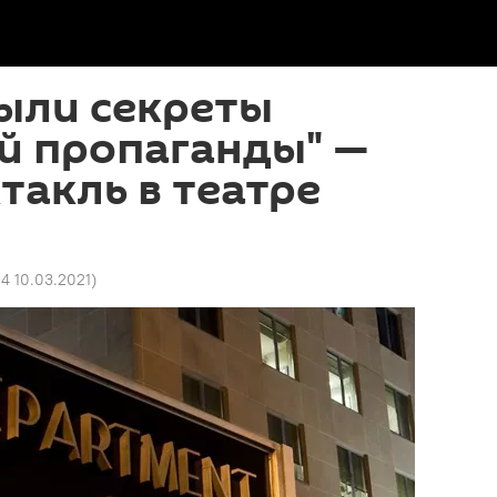
ыли секреты
й пропаганды" —
такль в театре
04 10.03.2021
)