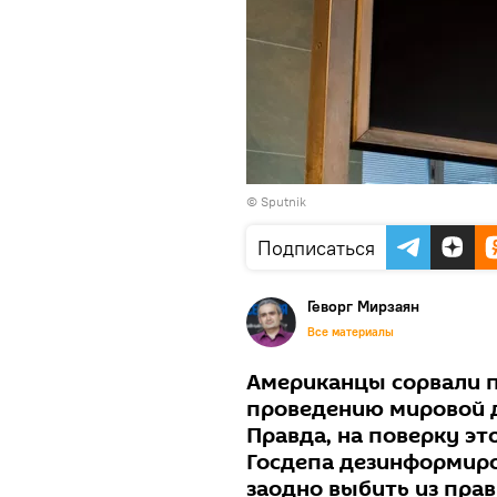
© Sputnik
Подписаться
Геворг Мирзаян
Все материалы
Американцы сорвали п
проведению мировой 
Правда, на поверку э
Госдепа дезинформиро
заодно выбить из прав