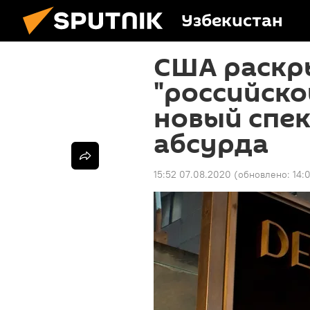
Узбекистан
США раскр
"российско
новый спек
абсурда
15:52 07.08.2020
(обновлено:
14: