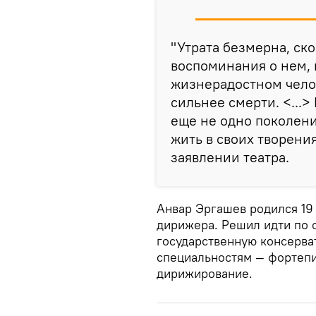
"Утрата безмерна, ско
воспоминания о нем, 
жизнерадостном челов
сильнее смерти. <...
еще не одно поколени
жить в своих творени
заявлении театра.
Анвар Эргашев родился 19 
дирижера. Решил идти по с
государственную консерват
специальностям — фортеп
дирижирование.