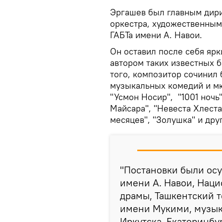
Эргашев был главным дир
оркестра, художественным
ГАБТа имени А. Навои.
Он оставил после себя яр
автором таких известных б
того, композитор сочинил
музыкальных комедий и мю
"Усмон Носир", "1001 ночь"
Майсара", "Невеста Хлеста
месяцев", "Золушка" и дру
"Постановки были осу
имени А. Навои, Нац
драмы, Ташкентский т
имени Мукими, музык
Иркутска, Екатеринбу