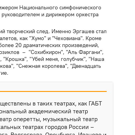
ижером Национального симфонического
 руководителем и дирижером оркестра
кий творческий след. Именно Эргашев стал
алетов, как "Хумо" и "Чеховиана". Кроме
 более 20 драматических произведений,
зиклов – "Сохибкирон", "Аль Фаргани",
, "Крошка", "Убей меня, голубчик", "Наша
кова", "Снежная королева", "Двенадцать
гие.
ществлены в таких театрах, как ГАБТ
иональный академический театр
еатр оперетты, музыкальный театр
альных театрах городов России –
рга, Волгограда, Оренбурга, Иваново и