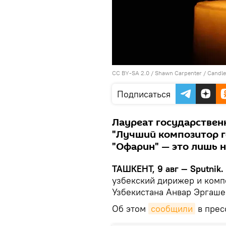
CC BY-SA 2.0
/
Shawn Carpenter
/
Candle
Подписаться
Лауреат государствен
"Лучший композитор г
"Офарин" — это лишь 
ТАШКЕНТ, 9 авг — Sputnik.
узбекский дирижер и комп
Узбекистана Анвар Эргаше
Об этом
сообщили
в прес