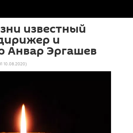
зни известный
дирижер и
р Анвар Эргашев
31 10.08.2020
)