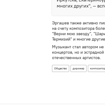
многих других", — вс
Эргашев также активно пи
на счету композитора боле
"Верни мою звезду", "Шари
Термизий" и многие други
Музыкант стал автором не
концертов, но и эстрадно
отечественных артистов.
Общество
дирижер
композито