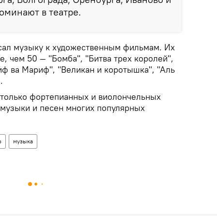
поминают в театре.
сал музыку к художественным фильмам. Их
е, чем 50 — "Бомба", "Битва трех королей",
ф ва Мариф", "Великан и коротышка", "Аль
е.
 только фортепианных и виолончельных
й музыки и песен многих популярных
р
музыка