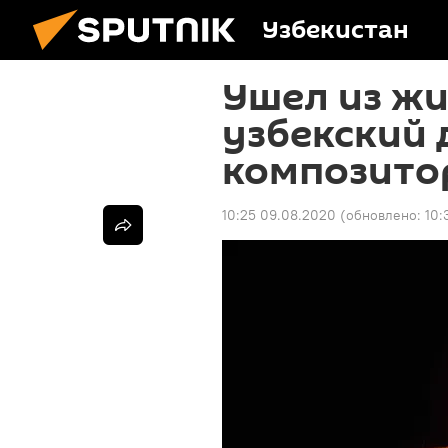
Узбекистан
Ушел из жи
узбекский 
композито
10:25 09.08.2020
(обновлено:
10: