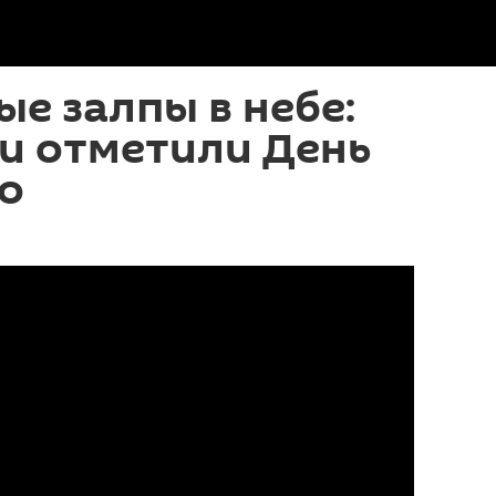
е залпы в небе:
ии отметили День
о