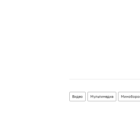
Видео
Мультимедиа
Миноборо