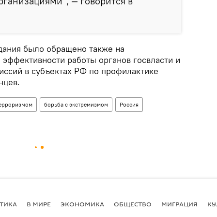
ганизациями", — говорится в
дания было обращено также на
эффективности работы органов госвласти и
иссий в субъектах РФ по профилактике
нцев.
терроризмом
борьба с экстремизмом
Россия
ТИКА
В МИРЕ
ЭКОНОМИКА
ОБЩЕСТВО
МИГРАЦИЯ
КУ