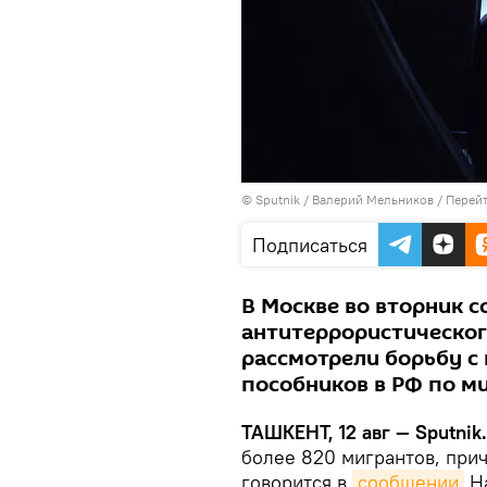
© Sputnik / Валерий Мельников
/
Перейт
Подписаться
В Москве во вторник 
антитеррористического
рассмотрели борьбу с
пособников в РФ по м
ТАШКЕНТ, 12 авг — Sputnik
более 820 мигрантов, прич
говорится в
сообщении
На