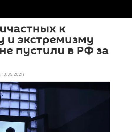
ичастных к
у и экстремизму
не пустили в РФ за
4 10.03.2021
)